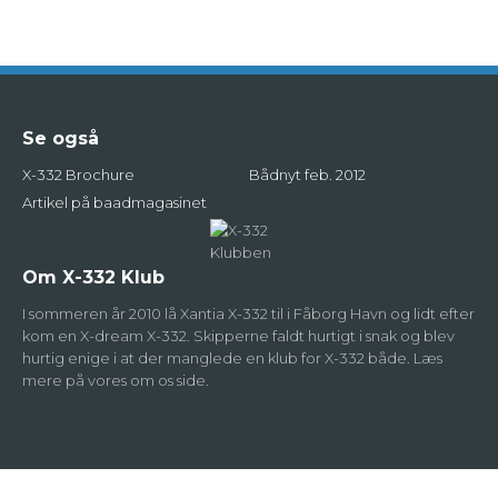
Se også
X-332 Brochure
Bådnyt feb. 2012
Artikel på baadmagasinet
Om X-332 Klub
I sommeren år 2010 lå Xantia X-332 til i Fåborg Havn og lidt efter
kom en X-dream X-332. Skipperne faldt hurtigt i snak og blev
hurtig enige i at der manglede en klub for X-332 både. Læs
mere på vores om os side.