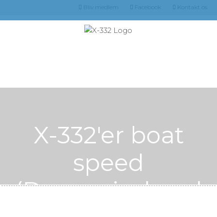
Bliv medlem
Facebook
Kontakt os
X-332'er boat
speed
(Downwind and