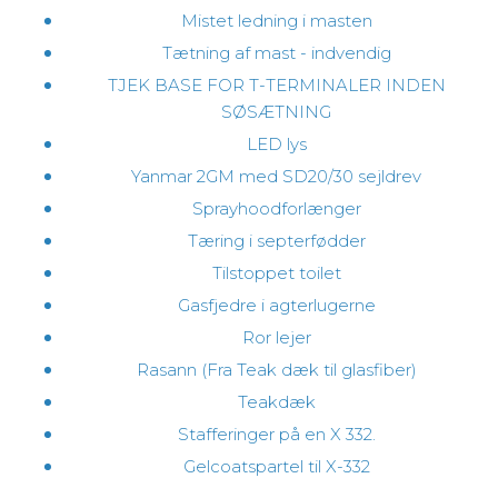
Mistet ledning i masten
Tætning af mast - indvendig
TJEK BASE FOR T-TERMINALER INDEN
SØSÆTNING
LED lys
Yanmar 2GM med SD20/30 sejldrev
Sprayhoodforlænger
Tæring i septerfødder
Tilstoppet toilet
Gasfjedre i agterlugerne
Ror lejer
Rasann (Fra Teak dæk til glasfiber)
Teakdæk
Stafferinger på en X 332.
Gelcoatspartel til X-332