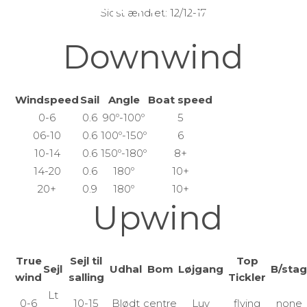
Upwind)
Sidst ændret: 12/12-17
Downwind
Windspeed
Sail
Angle
Boat speed
0-6
0.6
90º-100º
5
06-10
0.6
100º-150º
6
10-14
0.6
150º-180º
8+
14-20
0.6
180º
10+
20+
0.9
180º
10+
Upwind
True
Sejl til
Top
Sejl
Udhal
Bom
Løjgang
B/stag
wind
salling
Tickler
Lt
0-6
10-15
Blødt
centre
Luv
flying
none