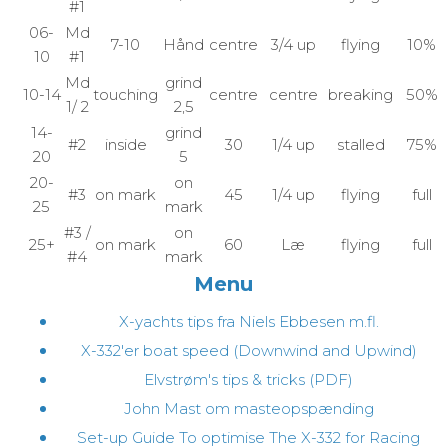
#1
06-
Md
7-10
Hånd
centre
3/4 up
flying
10%
10
#1
Md
grind
10-14
touching
centre
centre
breaking
50%
1/ 2
2,5
14-
grind
#2
inside
30
1/4 up
stalled
75%
20
5
20-
on
#3
on mark
45
1/4 up
flying
full
25
mark
#3 /
on
25+
on mark
60
Læ
flying
full
#4
mark
Menu
X-yachts tips fra Niels Ebbesen m.fl.
X-332'er boat speed (Downwind and Upwind)
Elvstrøm's tips & tricks (PDF)
John Mast om masteopspænding
Set-up Guide To optimise The X-332 for Racing