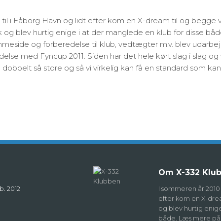
 til i Fåborg Havn og lidt efter kom en X-dream til og begge 
k og blev hurtig enige i at der manglede en klub for disse bå
mmeside og forberedelse til klub, vedtægter m.v. blev udarbe
ndelse med Fyncup 2011. Siden har det hele kørt slag i slag og
ve dobbelt så store og så vi virkelig kan få en standard som ka
Om X-332 Klu
b. 2012
I sommeren år 2010 l
efter kom en X-drea
og blev hurtig enig
både. Læs mere på 