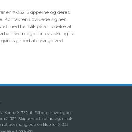
var en X-332. Skipperne og deres
de. Kontakten udviklede sig hen
jdet med henblik på afholdelse af
 vi har fået meget fin opbakning fra
n gøre sig med alle øvrige ved
b
å Xantia X-332 til i Fåborg Havn og lidt
m X-332. Skipperne faldt hurtigt i snak
e i at der manglede en klub for X-332
vores om os side.